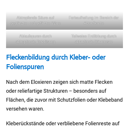
Abtropfende Säure auf
Farbaufhellung im Bereich der
geglänzter und gefärbter Ware
Ablaufkante
Ablaufspuren durch
Teilweise Entfärbung durch
abtropfende Beizlösung
ablaufende Säurereste
Fleckenbildung durch Kleber- oder
Folienspuren
Nach dem Eloxieren zeigen sich matte Flecken
oder reliefartige Strukturen – besonders auf
Flächen, die zuvor mit Schutzfolien oder Klebeband
versehen waren.
Kleberückstände oder verbliebene Folienreste auf