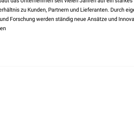
baut das Unternehmen seit vielen Jahren auf ein starkes
rhältnis zu Kunden, Partnern und Lieferanten. Durch ei
 und Forschung werden ständig neue Ansätze und Innov
ben
BUILD ON TRUST