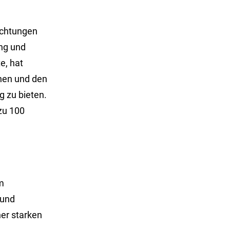
ichtungen
ung und
e, hat
hen und den
 zu bieten.
 zu 100
em
 und
er starken