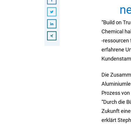
n
“Build on Tru
Chemical hab
-ressourcen
erfahrene U
Kundenstamm 
Die Zusamme
Aluminiumle
Prozess von
“Durch die 
Zukunft eine
erklärt Step