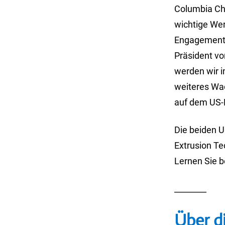
Columbia Che
wichtige We
Engagement f
Präsident vo
werden wir i
weiteres Wa
auf dem US-M
Die beiden 
Extrusion Te
Lernen Sie b
________
Über d