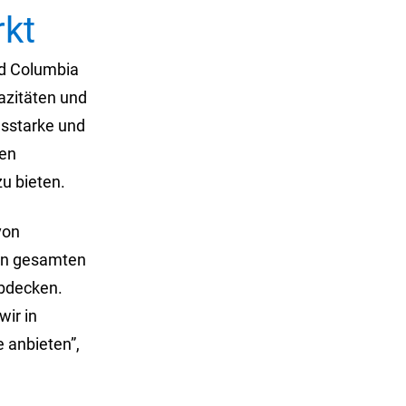
kt
und Columbia
azitäten und
sstarke und
ren
u bieten.
von
en gesamten
abdecken.
ir in
 anbieten”,