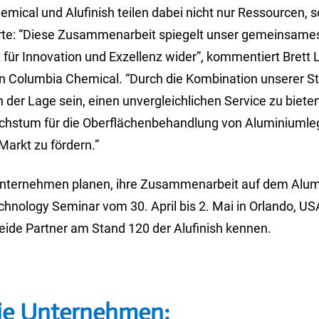
mical und Alufinish teilen dabei nicht nur Ressourcen, 
rte: “Diese Zusammenarbeit spiegelt unser gemeinsame
ür Innovation und Exzellenz wider”, kommentiert Brett L
n Columbia Chemical. “Durch die Kombination unserer S
n der Lage sein, einen unvergleichlichen Service zu biete
chstum für die Oberflächenbehandlung von Aluminiumle
arkt zu fördern.”
Unternehmen planen, ihre Zusammenarbeit auf dem Alu
chnology Seminar vom 30. April bis 2. Mai in Orlando, USA
eide Partner am Stand 120 der Alufinish kennen.
ie Unternehmen: