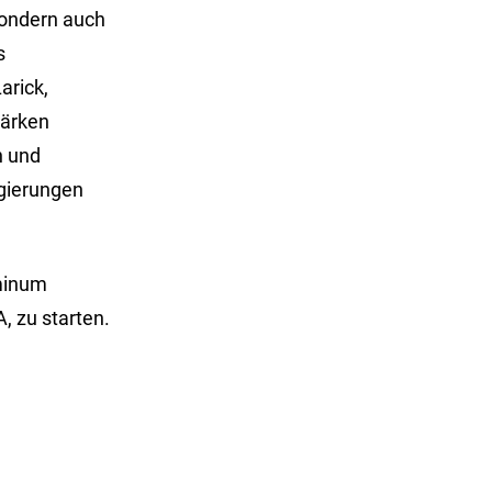
sondern auch
s
arick,
tärken
n und
gierungen
minum
, zu starten.