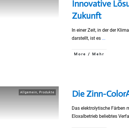
Innovative Lösu
Zukunft
In einer Zeit, in der der K
darstellt, ist es
...
More / Mehr
Die Zinn-Color
Allgemein
,
Produkte
Das elektrolytische Färben m
Eloxalbetrieb beliebtes Ver