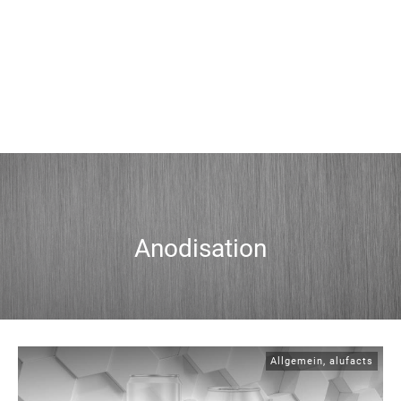
Anodisation
Allgemein
,
alufacts