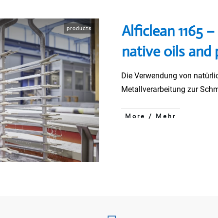
Alficlean 1165 –
products
native oils and 
Die Verwendung von natürlic
Metallverarbeitung zur Sch
More / Mehr