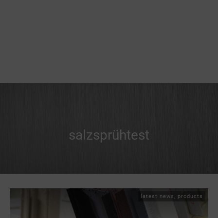
salzsprühtest
latest news
,
products